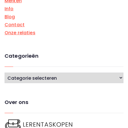
Merken
Info
Blog
Contact
Onze relaties
Categorieën
C
a
t
e
Over ons
g
o
r