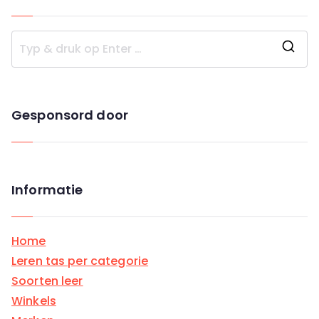
Z
o
e
Gesponsord door
k
n
a
a
Informatie
r
:
Home
Leren tas per categorie
Soorten leer
Winkels