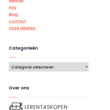
Merken
Info
Blog
Contact
Onze relaties
Categorieën
C
a
t
e
Over ons
g
o
r