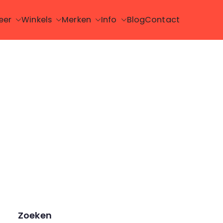
eer
Winkels
Merken
Info
Blog
Contact
Zoeken