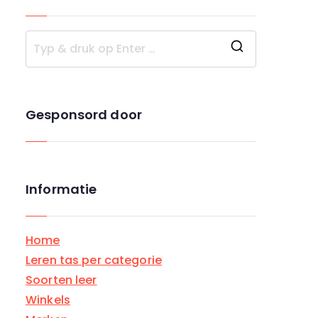
Z
o
e
Gesponsord door
k
n
a
a
Informatie
r
:
Home
Leren tas per categorie
Soorten leer
Winkels