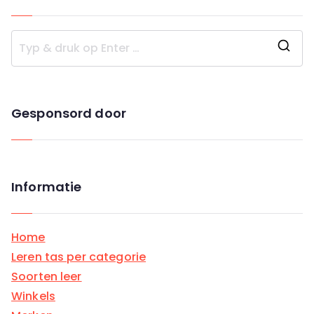
Z
o
e
Gesponsord door
k
n
a
a
Informatie
r
:
Home
Leren tas per categorie
Soorten leer
Winkels