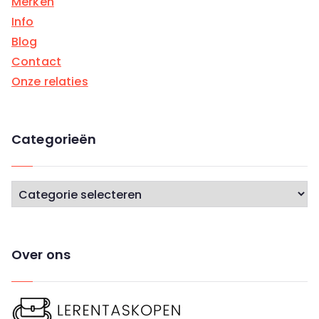
Merken
Info
Blog
Contact
Onze relaties
Categorieën
C
a
t
e
Over ons
g
o
r