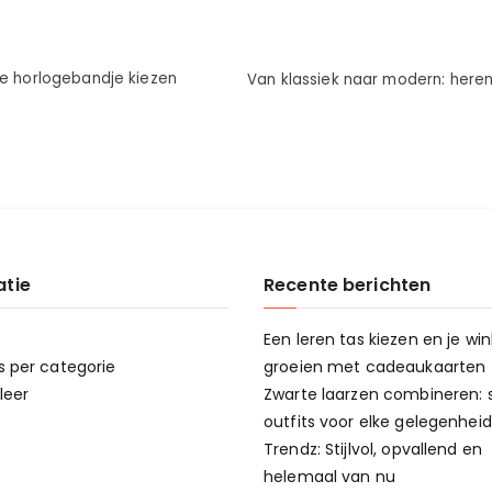
te horlogebandje kiezen
Van klassiek naar modern: here
atie
Recente berichten
Een leren tas kiezen en je win
s per categorie
groeien met cadeaukaarten
leer
Zwarte laarzen combineren: st
outfits voor elke gelegenheid
Trendz: Stijlvol, opvallend en
helemaal van nu