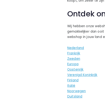
koopt, om zeker te zij
Ontdek o
Wij hebben onze websho
gemakkelijker dan ooit
webshop in jouw land e
Nederland
Frankrijk
Zweden
Europa
Oostenrijk
Verenigd Koninkrijk
Finland
Italië
Noorwegen
Duitsland