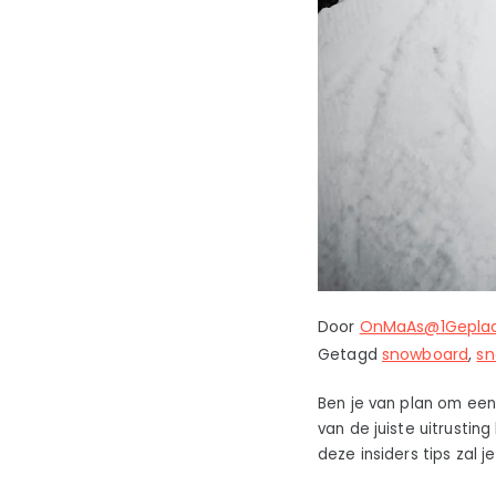
Door
OnMaAs@1
Gepla
Getagd
snowboard
,
sn
Ben je van plan om een
van de juiste uitrustin
deze insiders tips zal 