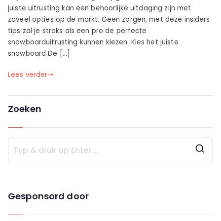
juiste uitrusting kan een behoorlijke uitdaging zijn met
zoveel opties op de markt. Geen zorgen, met deze insiders
tips zal je straks als een pro de perfecte
snowboarduitrusting kunnen kiezen. Kies het juiste
snowboard De […]
Lees verder
Zoeken
Z
o
e
Gesponsord door
k
n