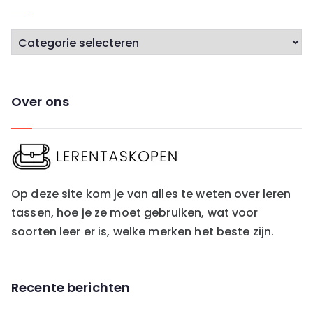
C
a
t
e
Over ons
g
o
r
i
e
Op deze site kom je van alles te weten over leren
ë
tassen, hoe je ze moet gebruiken, wat voor
n
soorten leer er is, welke merken het beste zijn.
Recente berichten